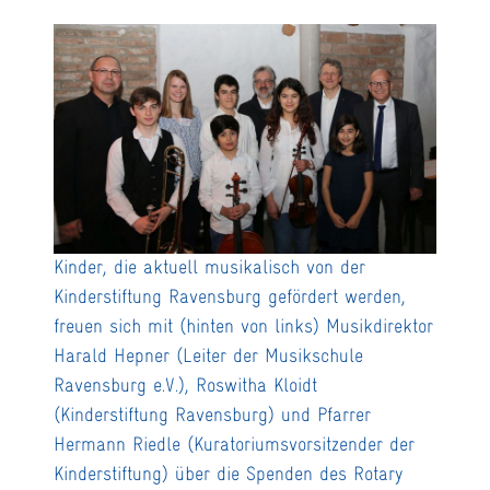
Kinder, die aktuell musikalisch von der
Kinderstiftung Ravensburg gefördert werden,
freuen sich mit (hinten von links) Musikdirektor
Harald Hepner (Leiter der Musikschule
Ravensburg e.V.), Roswitha Kloidt
(Kinderstiftung Ravensburg) und Pfarrer
Hermann Riedle (Kuratoriumsvorsitzender der
Kinderstiftung) über die Spenden des Rotary